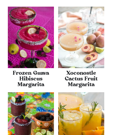
Frozen Guava
Xoconostle
Hibiscus
Cactus Fruit
Margarita
Margarita