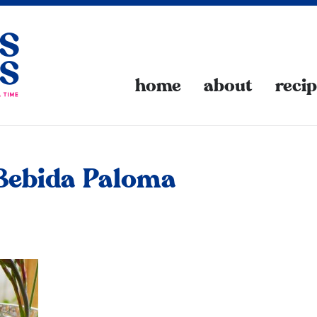
home
about
reci
 Bebida Paloma