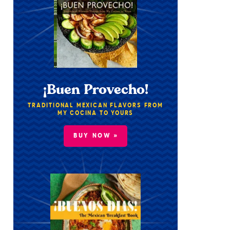
¡Buen Provecho!
TRADITIONAL MEXICAN FLAVORS FROM
MY COCINA TO YOURS
BUY NOW »