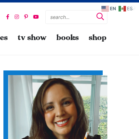
EN
ES
pes
tv show
books
shop