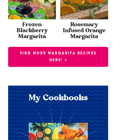
Frozen
Rosemary
Blackberry
Infused Orange
Margarita
Margarita
FIND MORE MARGARITA RECIPES
HERE! »
My Cookbooks