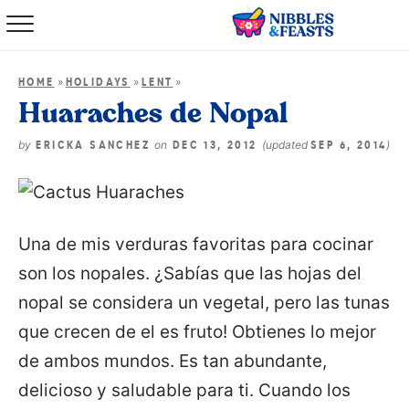
Home
»
»
»
HOME
HOLIDAYS
LENT
About
Huaraches de Nopal
Recipes
by
on
(updated
)
ERICKA SANCHEZ
DEC 13, 2012
SEP 6, 2014
TV Show
Una de mis verduras favoritas para cocinar
Books
son los nopales. ¿Sabías que las hojas del
Shop
nopal se considera un vegetal, pero las tunas
que crecen de el es fruto! Obtienes lo mejor
de ambos mundos. Es tan abundante,
delicioso y saludable para ti. Cuando los