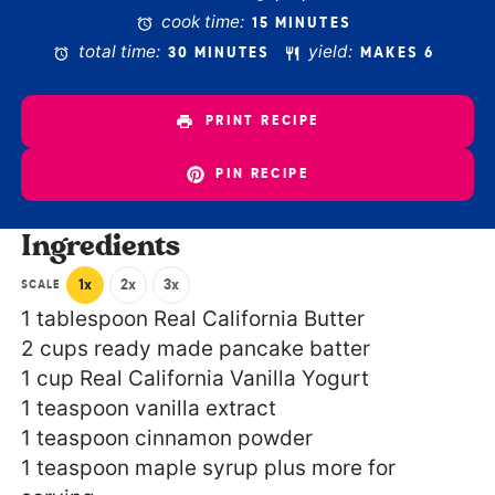
cook time:
15 MINUTES
total time:
yield:
30 MINUTES
MAKES 6
PRINT RECIPE
PIN RECIPE
Ingredients
1x
2x
3x
SCALE
1 tablespoon
Real California Butter
2 cups
ready made pancake batter
1 cup
Real California Vanilla Yogurt
1 teaspoon
vanilla extract
1 teaspoon
cinnamon powder
1 teaspoon
maple syrup plus more for