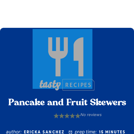
Pancake and Fruit Skewers
No reviews
1
2
3
4
5
Star
Stars
Stars
Stars
Stars
author:
prep time:
ERICKA SANCHEZ
15 MINUTES