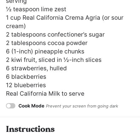
serving
½ teaspoon
lime zest
1 cup
Real California Crema Agria (or sour
cream)
2 tablespoons
confectioner’s sugar
2 tablespoons
cocoa powder
6
(1-inch) pineapple chunks
2
kiwi fruit, sliced in ½-inch slices
6
strawberries, hulled
6
blackberries
12
blueberries
Real California Milk to serve
Cook Mode
Prevent your screen from going dark
Instructions