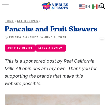
EN
ES
Home
»
»
HOME
ALL RECIPES
About
Pancake and Fruit Skewers
Recipes
by
on
ERICKA SANCHEZ
JUNE 4, 2023
JUMP TO RECIPE
LEAVE A REVIEW
TV Show
This is a sponsored post by Real California
Books
Milk. All opinions are my own. Thank you for
Shop
supporting the brands that make this
website possible.