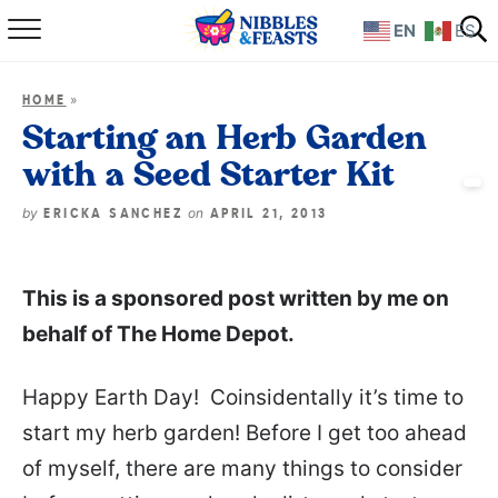
EN
ES
Home
»
HOME
About
Starting an Herb Garden
with a Seed Starter Kit
Recipes
by
on
ERICKA SANCHEZ
APRIL 21, 2013
TV Show
This is a sponsored post written by me on
Books
behalf of The Home Depot.
Shop
Happy Earth Day! Coinsidentally it’s time to
start my herb garden! Before I get too ahead
of myself, there are many things to consider