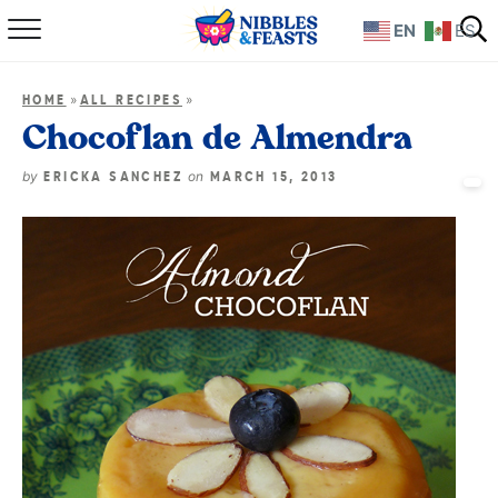
EN
ES
Home
»
»
HOME
ALL RECIPES
About
Chocoflan de Almendra
Recipes
by
on
ERICKA SANCHEZ
MARCH 15, 2013
TV Show
Books
Shop