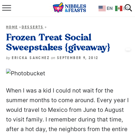
EN
ES
Home
»
»
HOME
DESSERTS
About
Frozen Treat Social
Sweepstakes {giveaway}
Recipes
by
on
ERICKA SANCHEZ
SEPTEMBER 9, 2012
TV Show
Books
When I was a kid I could not wait for the
Shop
summer months to come around. Every year I
would travel to Mexico from June to August
to visit family. I remember during that time,
after a hot day, the neighbors from the entire