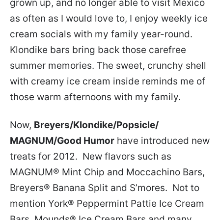
grown up, and no longer able to visit Mexico
as often as I would love to, I enjoy weekly ice
cream socials with my family year-round.
Klondike bars bring back those carefree
summer memories. The sweet, crunchy shell
with creamy ice cream inside reminds me of
those warm afternoons with my family.
Now,
Breyers/Klondike/Popsicle/
MAGNUM/Good Humor
have introduced new
treats for 2012. New flavors such as
MAGNUM® Mint Chip and Moccachino Bars,
Breyers® Banana Split and S’mores. Not to
mention York® Peppermint Pattie Ice Cream
Bars, Mounds® Ice Cream Bars and many