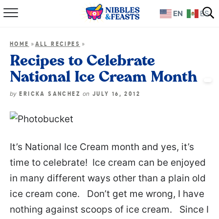
EN
ES
Home
»
»
HOME
ALL RECIPES
About
Recipes to Celebrate
National Ice Cream Month
Recipes
by
on
ERICKA SANCHEZ
JULY 16, 2012
TV Show
Books
It’s National Ice Cream month and yes, it’s
Shop
time to celebrate! Ice cream can be enjoyed
in many different ways other than a plain old
ice cream cone. Don’t get me wrong, I have
nothing against scoops of ice cream. Since I